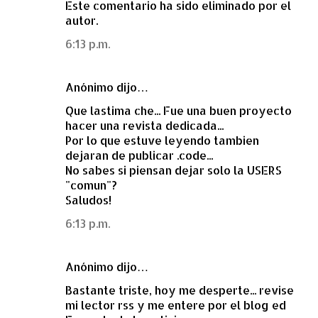
Este comentario ha sido eliminado por el
o
autor.
m
6:13 p.m.
e
n
Anónimo dijo…
t
a
Que lastima che... Fue una buen proyecto
hacer una revista dedicada...
r
Por lo que estuve leyendo tambien
i
dejaran de publicar .code...
o
No sabes si piensan dejar solo la USERS
"comun"?
s
Saludos!
6:13 p.m.
Anónimo dijo…
Bastante triste, hoy me desperte... revise
mi lector rss y me entere por el blog ed