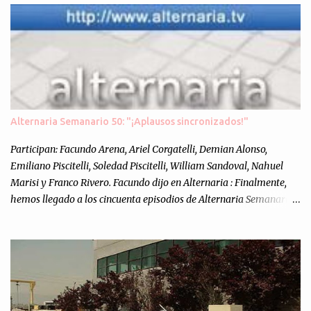
Alternaria Semanario 50: "¡Aplausos sincronizados!"
Participan: Facundo Arena, Ariel Corgatelli, Demian Alonso,
Emiliano Piscitelli, Soledad Piscitelli, William Sandoval, Nahuel
Marisi y Franco Rivero. Facundo dijo en Alternaria : Finalmente,
hemos llegado a los cincuenta episodios de Alternaria Semanario.
Cincuenta ocasiones para ponernos en contacto con ustedes y
contarles las noticias de tecnología más importantes, desde
nuestra propia óptica: un punto de vista independiente e
informal.Para festejarlo, se nos ocurrió que estemos todos juntos; y
cuando digo "todos" me refiero a toda la gente que alguna vez
participó en el semanario como panelista, y a ustedes. Por eso se