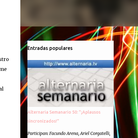
Entradas populares
stro
 me
al
Alternaria Semanario 50: "¡Aplausos
sincronizados!"
Participan: Facundo Arena, Ariel Corgatelli,