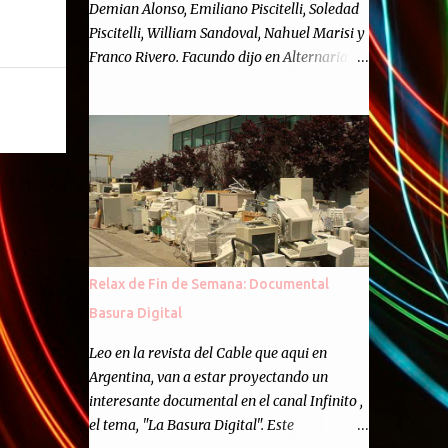
Demian Alonso, Emiliano Piscitelli, Soledad
Piscitelli, William Sandoval, Nahuel Marisi y
Franco Rivero. Facundo dijo en Alternaria :
Finalmente, hemos llegado a los cincuenta
episodios de Alternaria Semanario.
Cincuenta ocasiones para ponernos en
contacto con ustedes y contarles las noticias
de tecnología más importantes, desde
nuestra propia óptica: un punto de vista
independiente e informal.Para festejarlo, se
nos ocurrió que estemos todos juntos; y
cuando digo "todos" me refiero a toda la
Relax de Fin de Semana: Documental
gente que alguna vez participó en el
Basura Digital
semanario como panelista, y a ustedes. Por
eso se nos ocurrió la idea de emitir video en
Leo en la revista del Cable que aqui en
vivo. La tarea no fué facil, hubo que
Argentina, van a estar proyectando un
coordinar horarios, preparar el estudio,
interesante documental en el canal Infinito ,
configurar muchos programejos y hacer
el tema, "La Basura Digital". Este
muchas pruebas. ¿El resultado? Totalmente