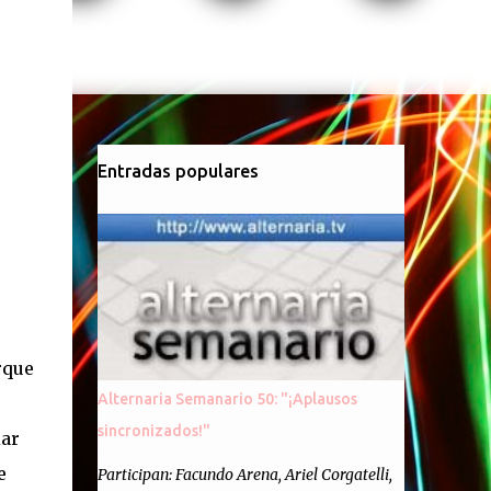
Entradas populares
rque
Alternaria Semanario 50: "¡Aplausos
sincronizados!"
iar
e
Participan: Facundo Arena, Ariel Corgatelli,