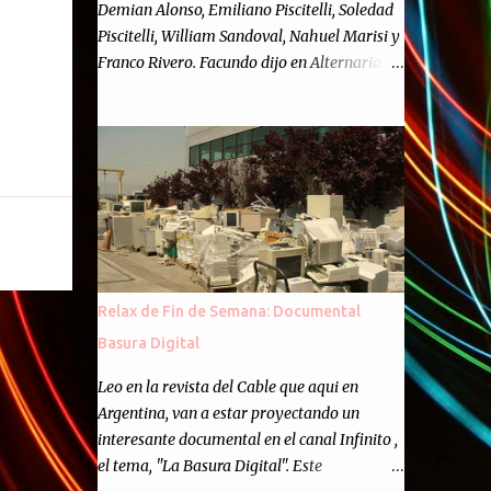
Demian Alonso, Emiliano Piscitelli, Soledad
Piscitelli, William Sandoval, Nahuel Marisi y
Franco Rivero. Facundo dijo en Alternaria :
Finalmente, hemos llegado a los cincuenta
episodios de Alternaria Semanario.
Cincuenta ocasiones para ponernos en
contacto con ustedes y contarles las noticias
de tecnología más importantes, desde
nuestra propia óptica: un punto de vista
independiente e informal.Para festejarlo, se
nos ocurrió que estemos todos juntos; y
cuando digo "todos" me refiero a toda la
Relax de Fin de Semana: Documental
gente que alguna vez participó en el
Basura Digital
semanario como panelista, y a ustedes. Por
eso se nos ocurrió la idea de emitir video en
Leo en la revista del Cable que aqui en
vivo. La tarea no fué facil, hubo que
Argentina, van a estar proyectando un
coordinar horarios, preparar el estudio,
interesante documental en el canal Infinito ,
configurar muchos programejos y hacer
el tema, "La Basura Digital". Este
muchas pruebas. ¿El resultado? Totalmente