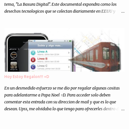
tema, "La Basura Digital". Este documental expondra como los
desechos tecnologicos que se colectan diariamente en EEUU y
Europa son enviados a paises subdesarrollados, para llevar a cabo
los "supuestos" procesos de "Reciclaje" (enterramos todo y chau).
Asi, todos los residuos sonincinerados produciendo lo que los
ambientalistas llaman "La Pesadilla de la Edad Cibernetica". La
transmision es el Domingo 2 de diciembre a las 21:00 hs. Me
parecio muy interesante, no creo que lo pueda ver por la hora, asi
que los comentarios los dejo en sus manos...
Hoy Estoy Regalon!!! =D
En un desmedido esfuerzo se me dio por regalar algunas cositas
para adelantarme a Papa Noel =D. Para acceder solo deben
comentar esta entrada con su direccion de mail y que es lo que
desean. Upss, me olvidaba lo que tengo para ofrecerles dentro de
mis arcas: * Codigos de Descarga Gratuitas para la aplicacion para
Iphone y Ipod Touch "Subte y Algo Mas" (Tengo 5) (*): Gentileza