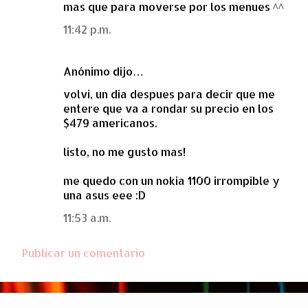
i
mas que para moverse por los menues ^^
o
11:42 p.m.
s
Anónimo dijo…
volvi, un dia despues para decir que me
entere que va a rondar su precio en los
$479 americanos.
listo, no me gusto mas!
me quedo con un nokia 1100 irrompible y
una asus eee :D
11:53 a.m.
Publicar un comentario