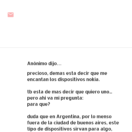
Anónimo dijo…
C
precioso, demas esta decir que me
o
encantan los dispositivos nokia.
m
e
tb esta de mas decir que quiero uno...
pero ahi va mi pregunta:
n
para que?
t
a
duda que en Argentina, por lo menso
fuera de la ciudad de buenos aires, este
r
tipo de dispositivos sirvan para algo,