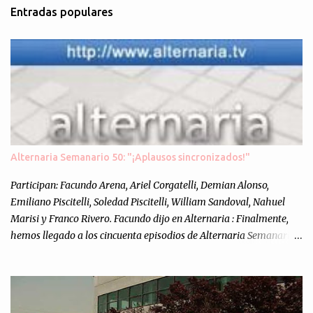
Entradas populares
Alternaria Semanario 50: "¡Aplausos sincronizados!"
Participan: Facundo Arena, Ariel Corgatelli, Demian Alonso,
Emiliano Piscitelli, Soledad Piscitelli, William Sandoval, Nahuel
Marisi y Franco Rivero. Facundo dijo en Alternaria : Finalmente,
hemos llegado a los cincuenta episodios de Alternaria Semanario.
Cincuenta ocasiones para ponernos en contacto con ustedes y
contarles las noticias de tecnología más importantes, desde
nuestra propia óptica: un punto de vista independiente e
informal.Para festejarlo, se nos ocurrió que estemos todos juntos; y