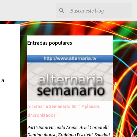
Entradas populares
 a
o
Alternaria Semanario 50: "¡Aplausos
sincronizados!"
Participan: Facundo Arena, Ariel Corgatelli,
Demian Alonso, Emiliano Piscitelli, Soledad