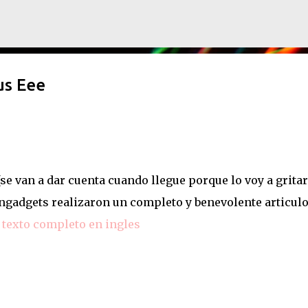
Ir al contenido principal
us Eee
(se van a dar cuenta cuando llegue porque lo voy a gritar
Engadgets realizaron un completo y benevolente articul
,
texto completo en ingles