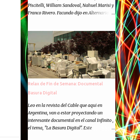
Piscitelli, William Sandoval, Nahuel Marisi y
Franco Rivero. Facundo dijo en Alternaria :
Finalmente, hemos llegado a los cincuenta
episodios de Alternaria Semanario.
Cincuenta ocasiones para ponernos en
contacto con ustedes y contarles las noticias
de tecnología más importantes, desde
nuestra propia óptica: un punto de vista
independiente e informal.Para festejarlo, se
nos ocurrió que estemos todos juntos; y
cuando digo "todos" me refiero a toda la
Relax de Fin de Semana: Documental
gente que alguna vez participó en el
Basura Digital
semanario como panelista, y a ustedes. Por
eso se nos ocurrió la idea de emitir video en
Leo en la revista del Cable que aqui en
vivo. La tarea no fué facil, hubo que
Argentina, van a estar proyectando un
coordinar horarios, preparar el estudio,
interesante documental en el canal Infinito ,
configurar muchos programejos y hacer
el tema, "La Basura Digital". Este
muchas pruebas. ¿El resultado? Totalmente
documental expondra como los desechos