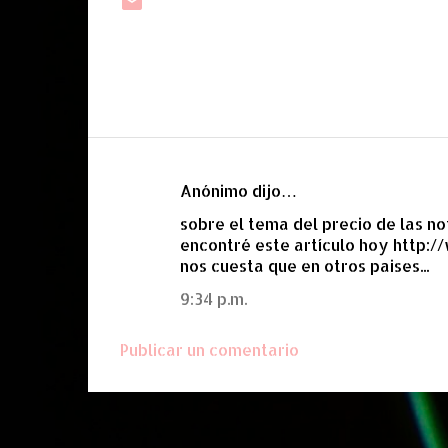
Anónimo dijo…
C
sobre el tema del precio de las no
o
encontré este artículo hoy http:
m
nos cuesta que en otros paises...
e
9:34 p.m.
n
t
Publicar un comentario
a
r
i