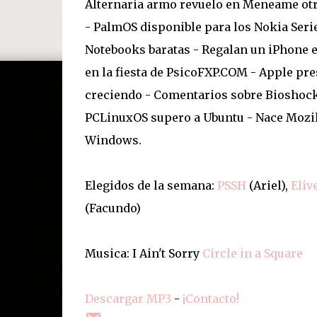
Alternaria armo revuelo en Meneame otr
- PalmOS disponible para los Nokia Seri
Notebooks baratas - Regalan un iPhone en
en la fiesta de PsicoFXP.COM - Apple pr
creciendo - Comentarios sobre Bioshock 
PCLinuxOS supero a Ubuntu - Nace Mozil
Windows.
Elegidos de la semana:
PSSH
(Ariel),
Eliv
(Facundo)
Musica: I Ain't Sorry
Circle in a Square
Descargar MP3
-
¡Contacto!