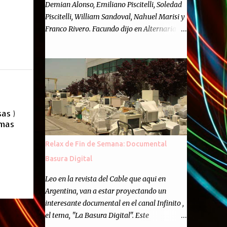
Demian Alonso, Emiliano Piscitelli, Soledad
Piscitelli, William Sandoval, Nahuel Marisi y
Franco Rivero. Facundo dijo en Alternaria :
Finalmente, hemos llegado a los cincuenta
episodios de Alternaria Semanario.
Cincuenta ocasiones para ponernos en
contacto con ustedes y contarles las noticias
de tecnología más importantes, desde
nuestra propia óptica: un punto de vista
as )
independiente e informal.Para festejarlo, se
 mas
nos ocurrió que estemos todos juntos; y
cuando digo "todos" me refiero a toda la
Relax de Fin de Semana: Documental
gente que alguna vez participó en el
Basura Digital
semanario como panelista, y a ustedes. Por
eso se nos ocurrió la idea de emitir video en
Leo en la revista del Cable que aqui en
vivo. La tarea no fué facil, hubo que
Argentina, van a estar proyectando un
coordinar horarios, preparar el estudio,
interesante documental en el canal Infinito ,
configurar muchos programejos y hacer
el tema, "La Basura Digital". Este
muchas pruebas. ¿El resultado? Totalmente