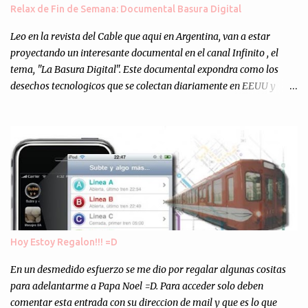
muchos programejos y hacer muchas pruebas. ¿El resultado?
Relax de Fin de Semana: Documental Basura Digital
Totalmente inesperado. Mas de 200 personas en vivo
escuchándonos y viendo como grabamos el semanario es, para mi
Leo en la revista del Cable que aqui en Argentina, van a estar
personalmente, un éxito y un logro sin precedentes. Sinceram...
proyectando un interesante documental en el canal Infinito , el
tema, "La Basura Digital". Este documental expondra como los
desechos tecnologicos que se colectan diariamente en EEUU y
Europa son enviados a paises subdesarrollados, para llevar a cabo
los "supuestos" procesos de "Reciclaje" (enterramos todo y chau).
Asi, todos los residuos sonincinerados produciendo lo que los
ambientalistas llaman "La Pesadilla de la Edad Cibernetica". La
transmision es el Domingo 2 de diciembre a las 21:00 hs. Me
parecio muy interesante, no creo que lo pueda ver por la hora, asi
que los comentarios los dejo en sus manos...
Hoy Estoy Regalon!!! =D
En un desmedido esfuerzo se me dio por regalar algunas cositas
para adelantarme a Papa Noel =D. Para acceder solo deben
comentar esta entrada con su direccion de mail y que es lo que