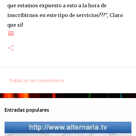
que estamos expuesto a esto a la hora de
inscribirnos en este tipo de servicios???", Claro
que si!
Publicar un comentario
C
o
m
Entradas populares
e
n
t