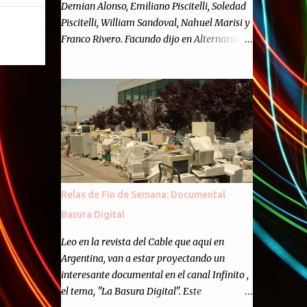
Demian Alonso, Emiliano Piscitelli, Soledad
Piscitelli, William Sandoval, Nahuel Marisi y
Franco Rivero. Facundo dijo en Alternaria :
Finalmente, hemos llegado a los cincuenta
episodios de Alternaria Semanario.
Cincuenta ocasiones para ponernos en
contacto con ustedes y contarles las noticias
de tecnología más importantes, desde
nuestra propia óptica: un punto de vista
independiente e informal.Para festejarlo, se
nos ocurrió que estemos todos juntos; y
cuando digo "todos" me refiero a toda la
Relax de Fin de Semana: Documental
gente que alguna vez participó en el
Basura Digital
semanario como panelista, y a ustedes. Por
eso se nos ocurrió la idea de emitir video en
Leo en la revista del Cable que aqui en
vivo. La tarea no fué facil, hubo que
Argentina, van a estar proyectando un
coordinar horarios, preparar el estudio,
interesante documental en el canal Infinito ,
configurar muchos programejos y hacer
el tema, "La Basura Digital". Este
muchas pruebas. ¿El resultado? Totalmente