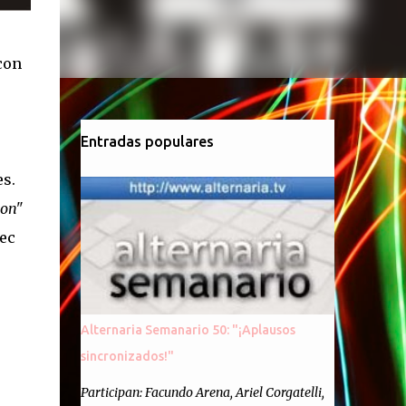
con
Entradas populares
s.
son"
ec
Alternaria Semanario 50: "¡Aplausos
sincronizados!"
Participan: Facundo Arena, Ariel Corgatelli,