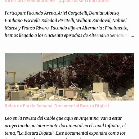
Alternaria Semanario 50: "¡Aplausos sincronizados!"
Participan: Facundo Arena, Ariel Corgatelli, Demian Alonso,
Emiliano Piscitelli, Soledad Piscitelli, William Sandoval, Nahuel
Marisi y Franco Rivero. Facundo dijo en Alternaria : Finalmente,
hemos llegado a los cincuenta episodios de Alternaria Semanario.
Cincuenta ocasiones para ponernos en contacto con ustedes y
contarles las noticias de tecnología más importantes, desde
nuestra propia óptica: un punto de vista independiente e
informal.Para festejarlo, se nos ocurrió que estemos todos juntos; y
cuando digo "todos" me refiero a toda la gente que alguna vez
participó en el semanario como panelista, y a ustedes. Por eso se
nos ocurrió la idea de emitir video en vivo. La tarea no fué facil,
hubo que coordinar horarios, preparar el estudio, configurar
muchos programejos y hacer muchas pruebas. ¿El resultado?
Relax de Fin de Semana: Documental Basura Digital
Totalmente inesperado. Mas de 200 personas en vivo
escuchándonos y viendo como grabamos el semanario es, para mi
Leo en la revista del Cable que aqui en Argentina, van a estar
personalmente, un éxito y un logro sin precedentes. Sinceram...
proyectando un interesante documental en el canal Infinito , el
tema, "La Basura Digital". Este documental expondra como los