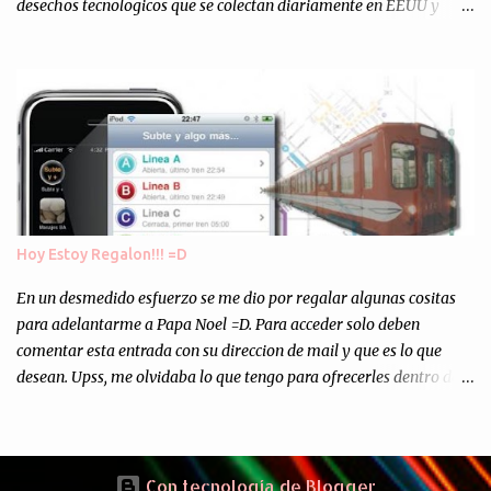
desechos tecnologicos que se colectan diariamente en EEUU y
Europa son enviados a paises subdesarrollados, para llevar a cabo
los "supuestos" procesos de "Reciclaje" (enterramos todo y chau).
Asi, todos los residuos sonincinerados produciendo lo que los
ambientalistas llaman "La Pesadilla de la Edad Cibernetica". La
transmision es el Domingo 2 de diciembre a las 21:00 hs. Me
parecio muy interesante, no creo que lo pueda ver por la hora, asi
que los comentarios los dejo en sus manos...
Hoy Estoy Regalon!!! =D
En un desmedido esfuerzo se me dio por regalar algunas cositas
para adelantarme a Papa Noel =D. Para acceder solo deben
comentar esta entrada con su direccion de mail y que es lo que
desean. Upss, me olvidaba lo que tengo para ofrecerles dentro de
mis arcas: * Codigos de Descarga Gratuitas para la aplicacion para
Iphone y Ipod Touch "Subte y Algo Mas" (Tengo 5) (*): Gentileza
del Sr. Angel Traversi de AMT Desarrollos * 7 Invitaciones para
Google Wave , si bien ya son muchas las que estan dando vueltas,
Con tecnología de Blogger