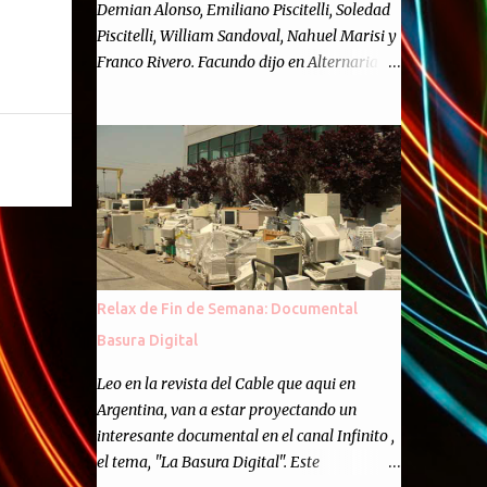
Demian Alonso, Emiliano Piscitelli, Soledad
Piscitelli, William Sandoval, Nahuel Marisi y
Franco Rivero. Facundo dijo en Alternaria :
Finalmente, hemos llegado a los cincuenta
episodios de Alternaria Semanario.
Cincuenta ocasiones para ponernos en
contacto con ustedes y contarles las noticias
de tecnología más importantes, desde
nuestra propia óptica: un punto de vista
independiente e informal.Para festejarlo, se
nos ocurrió que estemos todos juntos; y
cuando digo "todos" me refiero a toda la
Relax de Fin de Semana: Documental
gente que alguna vez participó en el
Basura Digital
semanario como panelista, y a ustedes. Por
eso se nos ocurrió la idea de emitir video en
Leo en la revista del Cable que aqui en
vivo. La tarea no fué facil, hubo que
Argentina, van a estar proyectando un
coordinar horarios, preparar el estudio,
interesante documental en el canal Infinito ,
configurar muchos programejos y hacer
el tema, "La Basura Digital". Este
muchas pruebas. ¿El resultado? Totalmente