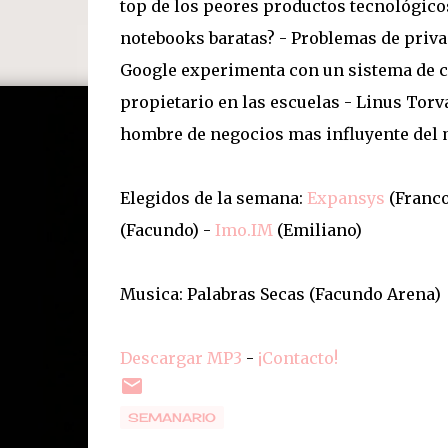
top de los peores productos tecnológicos
notebooks baratas? - Problemas de privac
Google experimenta con un sistema de ca
propietario en las escuelas - Linus Torva
hombre de negocios mas influyente del
Elegidos de la semana:
Expansys
(Franco
(Facundo) -
Imo.IM
(Emiliano)
Musica: Palabras Secas (Facundo Arena)
Descargar MP3
-
¡Contacto!
SEMANARIO