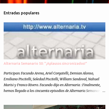
o
m
Entradas populares
e
n
t
a
r
i
o
s
Alternaria Semanario 50: "¡Aplausos sincronizados!"
Participan: Facundo Arena, Ariel Corgatelli, Demian Alonso,
Emiliano Piscitelli, Soledad Piscitelli, William Sandoval, Nahuel
Marisi y Franco Rivero. Facundo dijo en Alternaria : Finalmente,
hemos llegado a los cincuenta episodios de Alternaria Semanario.
Cincuenta ocasiones para ponernos en contacto con ustedes y
contarles las noticias de tecnología más importantes, desde
nuestra propia óptica: un punto de vista independiente e