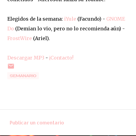
Elegidos de la semana:
iYule
(Facundo) -
GNOME
Do
(Demian lo vio, pero no lo recomienda aún) -
FrostWire
(Ariel).
Descargar MP3
-
¡Contacto!
SEMANARIO
Publicar un comentario
C