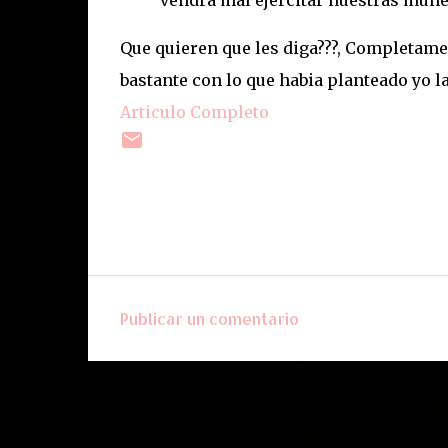
vendrá mal ejercitar nuestras muñe
Que quieren que les diga???, Completamen
bastante con lo que habia planteado yo 
Articulo Completo
Publicar un comentario
C
o
m
e