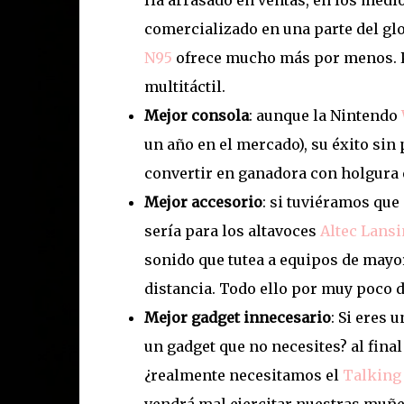
Ha arrasado en ventas, en los medio
comercializado en una parte del g
N95
ofrece mucho más por menos. Per
multitáctil.
Mejor consola
: aunque la Nintendo
un año en el mercado), su éxito sin 
convertir en ganadora con holgura 
Mejor accesorio
: si tuviéramos que
sería para los altavoces
Altec Lans
sonido que tutea a equipos de mayor
distancia. Todo ello por muy poco d
Mejor gadget innecesario
: Si eres 
un gadget que no necesites? al final
¿realmente necesitamos el
Talking 