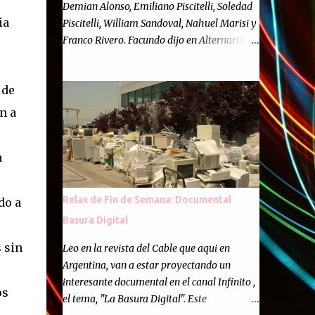
Demian Alonso, Emiliano Piscitelli, Soledad
ia
Piscitelli, William Sandoval, Nahuel Marisi y
Franco Rivero. Facundo dijo en Alternaria :
Finalmente, hemos llegado a los cincuenta
episodios de Alternaria Semanario.
 de
Cincuenta ocasiones para ponernos en
contacto con ustedes y contarles las noticias
n a
de tecnología más importantes, desde
nuestra propia óptica: un punto de vista
a
independiente e informal.Para festejarlo, se
nos ocurrió que estemos todos juntos; y
cuando digo "todos" me refiero a toda la
Relax de Fin de Semana: Documental
do a
gente que alguna vez participó en el
Basura Digital
semanario como panelista, y a ustedes. Por
eso se nos ocurrió la idea de emitir video en
 sin
Leo en la revista del Cable que aqui en
vivo. La tarea no fué facil, hubo que
Argentina, van a estar proyectando un
coordinar horarios, preparar el estudio,
interesante documental en el canal Infinito ,
os
configurar muchos programejos y hacer
el tema, "La Basura Digital". Este
muchas pruebas. ¿El resultado? Totalmente