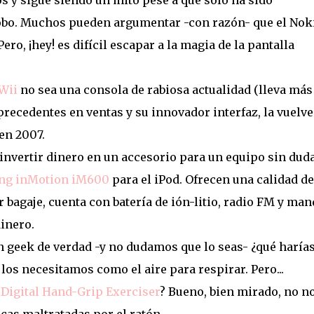
s y sigue siendo un mito pese a que sólo ha sido
lobo. Muchos pueden argumentar -con razón- que el Nok
o, ¡hey! es difícil escapar a la magia de la pantalla
Wii
no sea una consola de rabiosa actualidad (lleva más
precedentes en ventas y su innovador interfaz, la vuelve
en 2007.
 invertir dinero en un accesorio para un equipo sin dud
ing inMotion iM600
para el iPod. Ofrecen una calidad de
 bagaje, cuenta con batería de ión-litio, radio FM y man
inero.
un geek de verdad -y no dudamos que lo seas- ¿qué harías
 los necesitamos como el aire para respirar. Pero...
Digital Hand-Grip Exerciser
? Bueno, bien mirado, no n