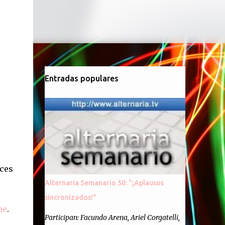
Entradas populares
eces
Alternaria Semanario 50: "¡Aplausos
sincronizados!"
ne
.
Participan: Facundo Arena, Ariel Corgatelli,