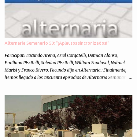
Alternaria Semanario 50: "¡Aplausos sincronizados!"
Participan: Facundo Arena, Ariel Corgatelli, Demian Alonso,
Emiliano Piscitelli, Soledad Piscitelli, William Sandoval, Nahuel
Marisi y Franco Rivero. Facundo dijo en Alternaria : Finalmente,
hemos llegado a los cincuenta episodios de Alternaria Semanario.
Cincuenta ocasiones para ponernos en contacto con ustedes y
contarles las noticias de tecnología más importantes, desde
nuestra propia óptica: un punto de vista independiente e
informal.Para festejarlo, se nos ocurrió que estemos todos juntos; y
cuando digo "todos" me refiero a toda la gente que alguna vez
participó en el semanario como panelista, y a ustedes. Por eso se
nos ocurrió la idea de emitir video en vivo. La tarea no fué facil,
hubo que coordinar horarios, preparar el estudio, configurar