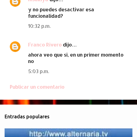
C
y no puedes desactivar esa
o
funcionalidad?
m
10:32 p.m.
e
n
Franco Rivero
dijo…
t
a
ahora veo que si, en un primer momento
no
r
i
5:03 p.m.
o
Publicar un comentario
s
Entradas populares