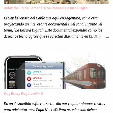
muchos programejos y hacer muchas pruebas. ¿El resultado?
Relax de Fin de Semana: Documental Basura Digital
Totalmente inesperado. Mas de 200 personas en vivo
escuchándonos y viendo como grabamos el semanario es, para mi
Leo en la revista del Cable que aqui en Argentina, van a estar
personalmente, un éxito y un logro sin precedentes. Sinceram...
proyectando un interesante documental en el canal Infinito , el
tema, "La Basura Digital". Este documental expondra como los
desechos tecnologicos que se colectan diariamente en EEUU y
Europa son enviados a paises subdesarrollados, para llevar a cabo
los "supuestos" procesos de "Reciclaje" (enterramos todo y chau).
Asi, todos los residuos sonincinerados produciendo lo que los
ambientalistas llaman "La Pesadilla de la Edad Cibernetica". La
transmision es el Domingo 2 de diciembre a las 21:00 hs. Me
parecio muy interesante, no creo que lo pueda ver por la hora, asi
que los comentarios los dejo en sus manos...
Hoy Estoy Regalon!!! =D
En un desmedido esfuerzo se me dio por regalar algunas cositas
para adelantarme a Papa Noel =D. Para acceder solo deben