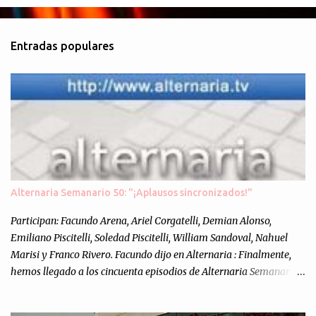
o
m
Entradas populares
e
n
t
a
r
i
o
s
Alternaria Semanario 50: "¡Aplausos sincronizados!"
Participan: Facundo Arena, Ariel Corgatelli, Demian Alonso,
Emiliano Piscitelli, Soledad Piscitelli, William Sandoval, Nahuel
Marisi y Franco Rivero. Facundo dijo en Alternaria : Finalmente,
hemos llegado a los cincuenta episodios de Alternaria Semanario.
Cincuenta ocasiones para ponernos en contacto con ustedes y
contarles las noticias de tecnología más importantes, desde