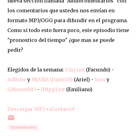
nueva sección llamada "Audiocomentarios" con
los comentarios que ustedes nos envían en
formato MP3/OGG para difundir en el programa.
Como si todo esto fuera poco, este episodio tiene
"pronostico del tiempo" ¿que mas se puede
pedir?
Elegidos de la semana:
Vixy.net
(Facundo) -
AdBrite
y
MyUAE (PalmOS)
(Ariel) -
Issu
y
GMountISO
-
IPAppList
(Emiliano)
Descargar MP3
-
¡Contacto!
SEMANARIO