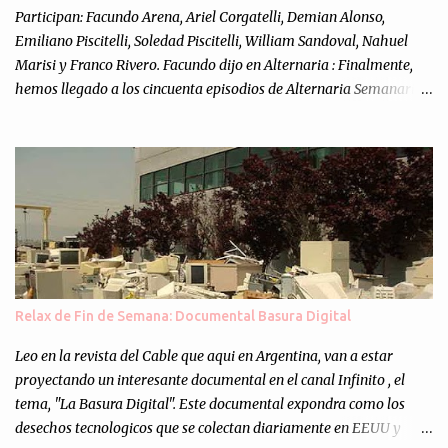
Participan: Facundo Arena, Ariel Corgatelli, Demian Alonso,
Emiliano Piscitelli, Soledad Piscitelli, William Sandoval, Nahuel
Marisi y Franco Rivero. Facundo dijo en Alternaria : Finalmente,
hemos llegado a los cincuenta episodios de Alternaria Semanario.
Cincuenta ocasiones para ponernos en contacto con ustedes y
contarles las noticias de tecnología más importantes, desde
nuestra propia óptica: un punto de vista independiente e
informal.Para festejarlo, se nos ocurrió que estemos todos juntos; y
cuando digo "todos" me refiero a toda la gente que alguna vez
participó en el semanario como panelista, y a ustedes. Por eso se
nos ocurrió la idea de emitir video en vivo. La tarea no fué facil,
hubo que coordinar horarios, preparar el estudio, configurar
muchos programejos y hacer muchas pruebas. ¿El resultado?
Relax de Fin de Semana: Documental Basura Digital
Totalmente inesperado. Mas de 200 personas en vivo
escuchándonos y viendo como grabamos el semanario es, para mi
Leo en la revista del Cable que aqui en Argentina, van a estar
personalmente, un éxito y un logro sin precedentes. Sinceram...
proyectando un interesante documental en el canal Infinito , el
tema, "La Basura Digital". Este documental expondra como los
desechos tecnologicos que se colectan diariamente en EEUU y