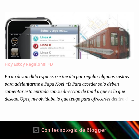
Europa son enviados a paises subdesarrollados, para llevar a cabo
los "supuestos" procesos de "Reciclaje" (enterramos todo y chau).
Asi, todos los residuos sonincinerados produciendo lo que los
ambientalistas llaman "La Pesadilla de la Edad Cibernetica". La
transmision es el Domingo 2 de diciembre a las 21:00 hs. Me
parecio muy interesante, no creo que lo pueda ver por la hora, asi
que los comentarios los dejo en sus manos...
Hoy Estoy Regalon!!! =D
En un desmedido esfuerzo se me dio por regalar algunas cositas
para adelantarme a Papa Noel =D. Para acceder solo deben
comentar esta entrada con su direccion de mail y que es lo que
desean. Upss, me olvidaba lo que tengo para ofrecerles dentro de
mis arcas: * Codigos de Descarga Gratuitas para la aplicacion para
Iphone y Ipod Touch "Subte y Algo Mas" (Tengo 5) (*): Gentileza
del Sr. Angel Traversi de AMT Desarrollos * 7 Invitaciones para
Google Wave , si bien ya son muchas las que estan dando vueltas,
Con tecnología de Blogger
nunca estan de mas. (*) Sobre Subtes y Algo Mas : La forma más