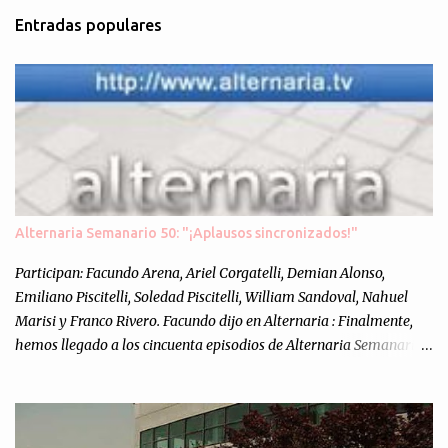
m
Entradas populares
e
n
t
a
r
i
o
s
Alternaria Semanario 50: "¡Aplausos sincronizados!"
Participan: Facundo Arena, Ariel Corgatelli, Demian Alonso,
Emiliano Piscitelli, Soledad Piscitelli, William Sandoval, Nahuel
Marisi y Franco Rivero. Facundo dijo en Alternaria : Finalmente,
hemos llegado a los cincuenta episodios de Alternaria Semanario.
Cincuenta ocasiones para ponernos en contacto con ustedes y
contarles las noticias de tecnología más importantes, desde
nuestra propia óptica: un punto de vista independiente e
informal.Para festejarlo, se nos ocurrió que estemos todos juntos; y