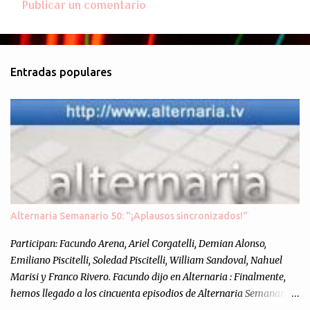
Publicar un comentario
C
o
m
Entradas populares
e
n
t
a
r
i
o
s
Alternaria Semanario 50: "¡Aplausos sincronizados!"
Participan: Facundo Arena, Ariel Corgatelli, Demian Alonso,
Emiliano Piscitelli, Soledad Piscitelli, William Sandoval, Nahuel
Marisi y Franco Rivero. Facundo dijo en Alternaria : Finalmente,
hemos llegado a los cincuenta episodios de Alternaria Semanario.