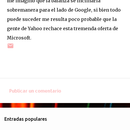
me imagino que la balanza se inclinaria
sobremanera para el lado de Google, si bien todo
puede suceder me resulta poco probable que la
gente de Yahoo rechace esta tremenda oferta de
Microsoft.
Publicar un comentario
C
o
m
Entradas populares
e
n