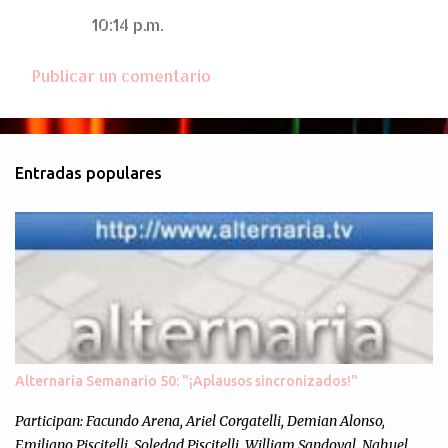
a
10:14 p.m.
r
i
Publicar un comentario
o
s
Entradas populares
Alternaria Semanario 50: "¡Aplausos sincronizados!"
Participan: Facundo Arena, Ariel Corgatelli, Demian Alonso,
Emiliano Piscitelli, Soledad Piscitelli, William Sandoval, Nahuel