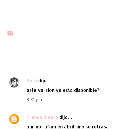
Rafa
dijo…
C
esta version ya esta disponible?
o
m
8:31 p.m.
e
n
Franco Rivero
dijo…
t
aun no rafam en abril sino se retrasa