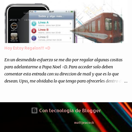
Asi, todos los residuos sonincinerados produciendo lo que los
ambientalistas llaman "La Pesadilla de la Edad Cibernetica". La
transmision es el Domingo 2 de diciembre a las 21:00 hs. Me
parecio muy interesante, no creo que lo pueda ver por la hora, asi
que los comentarios los dejo en sus manos...
Hoy Estoy Regalon!!! =D
En un desmedido esfuerzo se me dio por regalar algunas cositas
para adelantarme a Papa Noel =D. Para acceder solo deben
comentar esta entrada con su direccion de mail y que es lo que
desean. Upss, me olvidaba lo que tengo para ofrecerles dentro de
mis arcas: * Codigos de Descarga Gratuitas para la aplicacion para
Iphone y Ipod Touch "Subte y Algo Mas" (Tengo 5) (*): Gentileza
del Sr. Angel Traversi de AMT Desarrollos * 7 Invitaciones para
Google Wave , si bien ya son muchas las que estan dando vueltas,
Con tecnología de Blogger
nunca estan de mas. (*) Sobre Subtes y Algo Mas : La forma más
Imágenes del tema de
mattjeacock
fácil de conocer el Subte de la Ciudad de Buenos Aires Sabias que
en el Subte de Buenos Aires hay murales de artistas de renombre