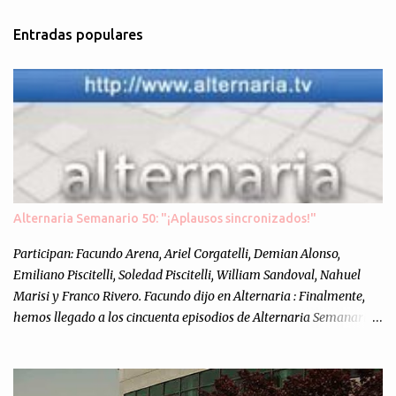
m
Entradas populares
e
n
t
a
r
i
o
s
Alternaria Semanario 50: "¡Aplausos sincronizados!"
Participan: Facundo Arena, Ariel Corgatelli, Demian Alonso,
Emiliano Piscitelli, Soledad Piscitelli, William Sandoval, Nahuel
Marisi y Franco Rivero. Facundo dijo en Alternaria : Finalmente,
hemos llegado a los cincuenta episodios de Alternaria Semanario.
Cincuenta ocasiones para ponernos en contacto con ustedes y
contarles las noticias de tecnología más importantes, desde
nuestra propia óptica: un punto de vista independiente e