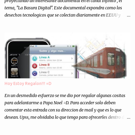
proyectando un interesante documental en el canal Infinito , el
tema, "La Basura Digital". Este documental expondra como los
desechos tecnologicos que se colectan diariamente en EEUU y
Europa son enviados a paises subdesarrollados, para llevar a cabo
los "supuestos" procesos de "Reciclaje" (enterramos todo y chau).
Asi, todos los residuos sonincinerados produciendo lo que los
ambientalistas llaman "La Pesadilla de la Edad Cibernetica". La
transmision es el Domingo 2 de diciembre a las 21:00 hs. Me
parecio muy interesante, no creo que lo pueda ver por la hora, asi
que los comentarios los dejo en sus manos...
Hoy Estoy Regalon!!! =D
En un desmedido esfuerzo se me dio por regalar algunas cositas
para adelantarme a Papa Noel =D. Para acceder solo deben
comentar esta entrada con su direccion de mail y que es lo que
desean. Upss, me olvidaba lo que tengo para ofrecerles dentro de
mis arcas: * Codigos de Descarga Gratuitas para la aplicacion para
Iphone y Ipod Touch "Subte y Algo Mas" (Tengo 5) (*): Gentileza