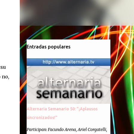
Entradas populares
 su
 no,
Alternaria Semanario 50: "¡Aplausos
sincronizados!"
Participan: Facundo Arena, Ariel Corgatelli,