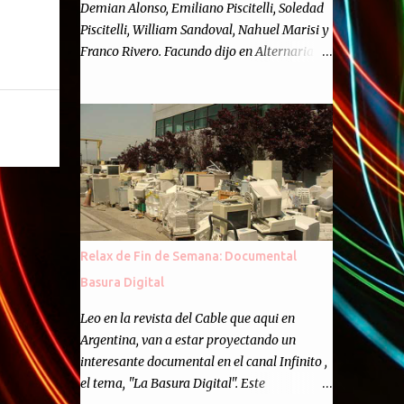
Demian Alonso, Emiliano Piscitelli, Soledad
Piscitelli, William Sandoval, Nahuel Marisi y
Franco Rivero. Facundo dijo en Alternaria :
Finalmente, hemos llegado a los cincuenta
episodios de Alternaria Semanario.
Cincuenta ocasiones para ponernos en
contacto con ustedes y contarles las noticias
de tecnología más importantes, desde
nuestra propia óptica: un punto de vista
independiente e informal.Para festejarlo, se
nos ocurrió que estemos todos juntos; y
cuando digo "todos" me refiero a toda la
Relax de Fin de Semana: Documental
gente que alguna vez participó en el
Basura Digital
semanario como panelista, y a ustedes. Por
eso se nos ocurrió la idea de emitir video en
Leo en la revista del Cable que aqui en
vivo. La tarea no fué facil, hubo que
Argentina, van a estar proyectando un
coordinar horarios, preparar el estudio,
interesante documental en el canal Infinito ,
configurar muchos programejos y hacer
el tema, "La Basura Digital". Este
muchas pruebas. ¿El resultado? Totalmente