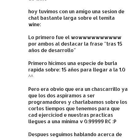
n
t
hoy tuvimos con un amigo una sesion de
a
chat bastante larga sobre el temita
wine:
r
i
Lo primero fue el wowwwwwwwwww
o
por ambos al destacar la frase "tras 15
años de desarrollo"
s
Primero hicimos una especie de burla
rapida sobre: 15 años para llegar a la 1.0
^^
Pero era obvio que era un chascarrillo ya
que los dos aspiramos a ser
programadores y charlabamos sobre los
cortos tiempos que tenemos para que
cad ejerciciod e nuestras practicas
llegues a una minima v 0.99999 RC :P
Despues seguimos hablando acerca de