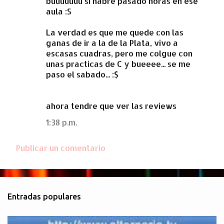
buuuuuuu si habre pasado horas en ese
o
aula :S
m
e
La verdad es que me quede con las
ganas de ir a la de la Plata, vivo a
n
escasas cuadras, pero me colgue con
t
unas practicas de C y bueeee... se me
a
paso el sabado... :$
r
i
ahora tendre que ver las reviews
o
1:38 p.m.
s
Publicar un comentario
Entradas populares