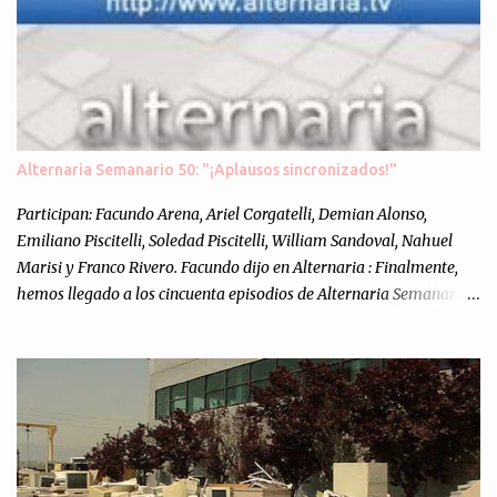
Alternaria Semanario 50: "¡Aplausos sincronizados!"
Participan: Facundo Arena, Ariel Corgatelli, Demian Alonso,
Emiliano Piscitelli, Soledad Piscitelli, William Sandoval, Nahuel
Marisi y Franco Rivero. Facundo dijo en Alternaria : Finalmente,
hemos llegado a los cincuenta episodios de Alternaria Semanario.
Cincuenta ocasiones para ponernos en contacto con ustedes y
contarles las noticias de tecnología más importantes, desde
nuestra propia óptica: un punto de vista independiente e
informal.Para festejarlo, se nos ocurrió que estemos todos juntos; y
cuando digo "todos" me refiero a toda la gente que alguna vez
participó en el semanario como panelista, y a ustedes. Por eso se
nos ocurrió la idea de emitir video en vivo. La tarea no fué facil,