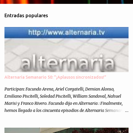
o
m
Entradas populares
e
n
t
a
r
i
o
s
Alternaria Semanario 50: "¡Aplausos sincronizados!"
Participan: Facundo Arena, Ariel Corgatelli, Demian Alonso,
Emiliano Piscitelli, Soledad Piscitelli, William Sandoval, Nahuel
Marisi y Franco Rivero. Facundo dijo en Alternaria : Finalmente,
hemos llegado a los cincuenta episodios de Alternaria Semanario.
Cincuenta ocasiones para ponernos en contacto con ustedes y
contarles las noticias de tecnología más importantes, desde
nuestra propia óptica: un punto de vista independiente e