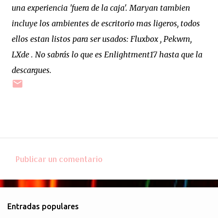
una experiencia 'fuera de la caja'.
Maryan tambien
incluye los ambientes de escritorio mas ligeros, todos
ellos estan listos para ser usados: Fluxbox , Pekwm,
LXde . No sabrás lo que es Enlightment17 hasta que la
descargues.
Publicar un comentario
C
o
m
Entradas populares
e