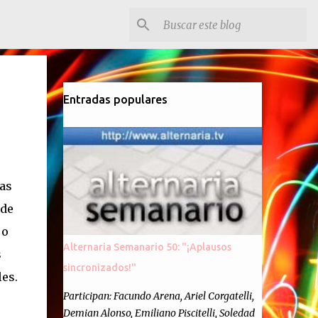
Entradas populares
mas
 de
 o
Alternaria Semanario 50: "¡Aplausos
s
sincronizados!"
es.
Participan: Facundo Arena, Ariel Corgatelli,
Demian Alonso, Emiliano Piscitelli, Soledad