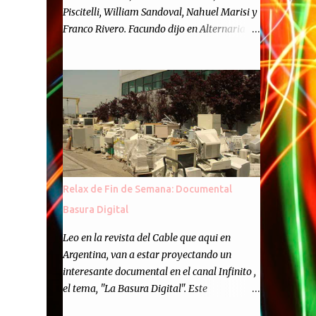
Piscitelli, William Sandoval, Nahuel Marisi y
Franco Rivero. Facundo dijo en Alternaria :
Finalmente, hemos llegado a los cincuenta
episodios de Alternaria Semanario.
Cincuenta ocasiones para ponernos en
contacto con ustedes y contarles las noticias
de tecnología más importantes, desde
nuestra propia óptica: un punto de vista
independiente e informal.Para festejarlo, se
nos ocurrió que estemos todos juntos; y
cuando digo "todos" me refiero a toda la
Relax de Fin de Semana: Documental
gente que alguna vez participó en el
Basura Digital
semanario como panelista, y a ustedes. Por
eso se nos ocurrió la idea de emitir video en
Leo en la revista del Cable que aqui en
vivo. La tarea no fué facil, hubo que
Argentina, van a estar proyectando un
coordinar horarios, preparar el estudio,
interesante documental en el canal Infinito ,
configurar muchos programejos y hacer
el tema, "La Basura Digital". Este
muchas pruebas. ¿El resultado? Totalmente
documental expondra como los desechos