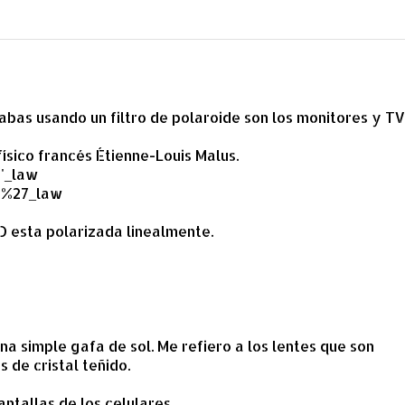
tabas usando un filtro de polaroide son los monitores y T
ísico francés Étienne-Louis Malus.
s'_law
us%27_law
D esta polarizada linealmente.
a simple gafa de sol. Me refiero a los lentes que son
s de cristal teñido.
ntallas de los celulares.