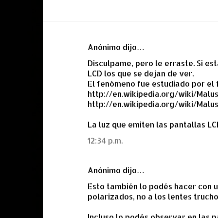
Anónimo dijo…
C
Disculpame, pero le erraste. Si es
o
LCD los que se dejan de ver.
m
El fenómeno fue estudiado por el f
e
http://en.wikipedia.org/wiki/Malu
http://en.wikipedia.org/wiki/Mal
n
t
La luz que emiten las pantallas LC
a
12:34 p.m.
r
i
Anónimo dijo…
o
Esto también lo podés hacer con un
s
polarizados, no a los lentes trucho
Incluso lo podés observar en las pa