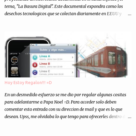
tema, "La Basura Digital". Este documental expondra como los
desechos tecnologicos que se colectan diariamente en EEUU y
Europa son enviados a paises subdesarrollados, para llevar a cabo
los "supuestos" procesos de "Reciclaje" (enterramos todo y chau).
Asi, todos los residuos sonincinerados produciendo lo que los
ambientalistas llaman "La Pesadilla de la Edad Cibernetica". La
transmision es el Domingo 2 de diciembre a las 21:00 hs. Me
parecio muy interesante, no creo que lo pueda ver por la hora, asi
que los comentarios los dejo en sus manos...
Hoy Estoy Regalon!!! =D
En un desmedido esfuerzo se me dio por regalar algunas cositas
para adelantarme a Papa Noel =D. Para acceder solo deben
comentar esta entrada con su direccion de mail y que es lo que
desean. Upss, me olvidaba lo que tengo para ofrecerles dentro de
mis arcas: * Codigos de Descarga Gratuitas para la aplicacion para
Iphone y Ipod Touch "Subte y Algo Mas" (Tengo 5) (*): Gentileza