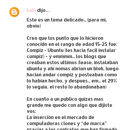
kaki
dijo…
C
Este es un tema delicado... (para mi,
o
obvio)
m
e
Creo que los punto que lo hicieron
conocido en el rango de edad 15-25 fue:
n
Compiz - Ubuntu (les hacia facil instalar
t
compiz) - y emmmm... los blogs que
a
creaban estos ultimos (lease, instalaban
ubuntu y ahi nomas abrian un bloh, luego
r
hacian andar compiz y posteaban como
i
lo habian hecho, y despues... em... el 29%
o
lo seguia, el resto lo abandonaban)
s
En cuanto a un publico quizas mas
grande me quedo con algo que dijiste
vos:
La inserción en el mercado de
computadoras clones y “de marca”
gracias a los contratos que han firmado