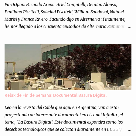
Participan: Facundo Arena, Ariel Corgatelli, Demian Alonso,
Emiliano Piscitelli, Soledad Piscitelli, William Sandoval, Nahuel
Marisi y Franco Rivero. Facundo dijo en Alternaria : Finalmente,
hemos llegado a los cincuenta episodios de Alternaria Semanario.
Cincuenta ocasiones para ponernos en contacto con ustedes y
contarles las noticias de tecnología más importantes, desde
nuestra propia óptica: un punto de vista independiente e
informal.Para festejarlo, se nos ocurrió que estemos todos juntos; y
cuando digo "todos" me refiero a toda la gente que alguna vez
participó en el semanario como panelista, y a ustedes. Por eso se
nos ocurrió la idea de emitir video en vivo. La tarea no fué facil,
hubo que coordinar horarios, preparar el estudio, configurar
muchos programejos y hacer muchas pruebas. ¿El resultado?
Relax de Fin de Semana: Documental Basura Digital
Totalmente inesperado. Mas de 200 personas en vivo
escuchándonos y viendo como grabamos el semanario es, para mi
Leo en la revista del Cable que aqui en Argentina, van a estar
personalmente, un éxito y un logro sin precedentes. Sinceram...
proyectando un interesante documental en el canal Infinito , el
tema, "La Basura Digital". Este documental expondra como los
desechos tecnologicos que se colectan diariamente en EEUU y