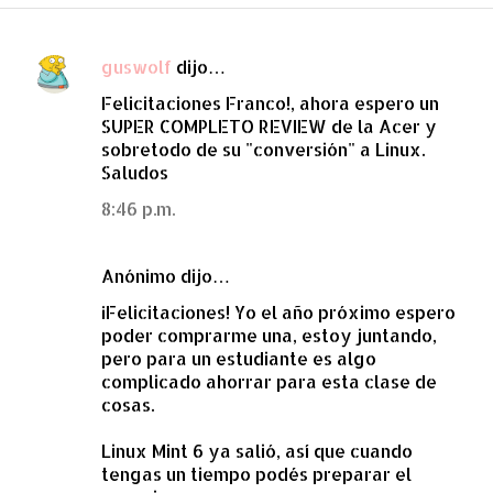
guswolf
dijo…
C
Felicitaciones Franco!, ahora espero un
o
SUPER COMPLETO REVIEW de la Acer y
m
sobretodo de su "conversión" a Linux.
e
Saludos
n
8:46 p.m.
t
a
Anónimo dijo…
r
¡Felicitaciones! Yo el año próximo espero
i
poder comprarme una, estoy juntando,
o
pero para un estudiante es algo
complicado ahorrar para esta clase de
s
cosas.
Linux Mint 6 ya salió, así que cuando
tengas un tiempo podés preparar el