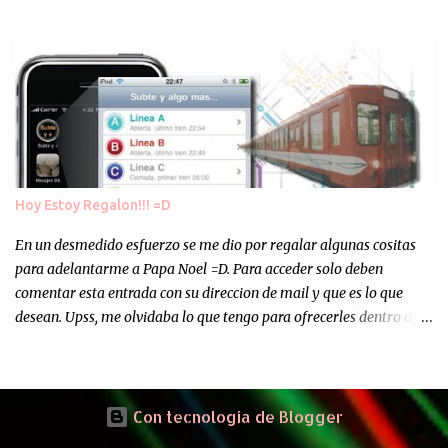
Europa son enviados a paises subdesarrollados, para llevar a cabo
los "supuestos" procesos de "Reciclaje" (enterramos todo y chau).
Asi, todos los residuos sonincinerados produciendo lo que los
ambientalistas llaman "La Pesadilla de la Edad Cibernetica". La
transmision es el Domingo 2 de diciembre a las 21:00 hs. Me
parecio muy interesante, no creo que lo pueda ver por la hora, asi
que los comentarios los dejo en sus manos...
Hoy Estoy Regalon!!! =D
En un desmedido esfuerzo se me dio por regalar algunas cositas
para adelantarme a Papa Noel =D. Para acceder solo deben
comentar esta entrada con su direccion de mail y que es lo que
desean. Upss, me olvidaba lo que tengo para ofrecerles dentro de
mis arcas: * Codigos de Descarga Gratuitas para la aplicacion para
Iphone y Ipod Touch "Subte y Algo Mas" (Tengo 5) (*): Gentileza
del Sr. Angel Traversi de AMT Desarrollos * 7 Invitaciones para
Google Wave , si bien ya son muchas las que estan dando vueltas,
Con tecnología de Blogger
nunca estan de mas. (*) Sobre Subtes y Algo Mas : La forma más