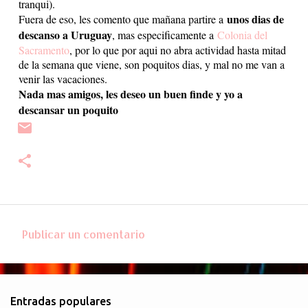
tranqui).
unos dias de
Fuera de eso, les comento que mañana partire a
descanso a Uruguay
, mas especificamente a
Colonia del
Sacramento
, por lo que por aqui no abra actividad hasta mitad
de la semana que viene, son poquitos dias, y mal no me van a
venir las vacaciones.
Nada mas amigos, les deseo un buen finde y yo a
descansar un poquito
Publicar un comentario
C
o
m
Entradas populares
e