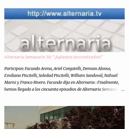
n
t
a
r
i
o
s
Alternaria Semanario 50: "¡Aplausos sincronizados!"
Participan: Facundo Arena, Ariel Corgatelli, Demian Alonso,
Emiliano Piscitelli, Soledad Piscitelli, William Sandoval, Nahuel
Marisi y Franco Rivero. Facundo dijo en Alternaria : Finalmente,
hemos llegado a los cincuenta episodios de Alternaria Semanario.
Cincuenta ocasiones para ponernos en contacto con ustedes y
contarles las noticias de tecnología más importantes, desde
nuestra propia óptica: un punto de vista independiente e
informal.Para festejarlo, se nos ocurrió que estemos todos juntos; y
cuando digo "todos" me refiero a toda la gente que alguna vez