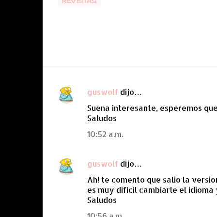
REVISTAS
guswolf
dijo…
C
Suena interesante, esperemos que 
o
Saludos
m
10:52 a.m.
e
n
guswolf
dijo…
t
a
Ah! te comento que salio la versi
es muy difícil cambiarle el idioma
r
Saludos
i
10:56 a.m.