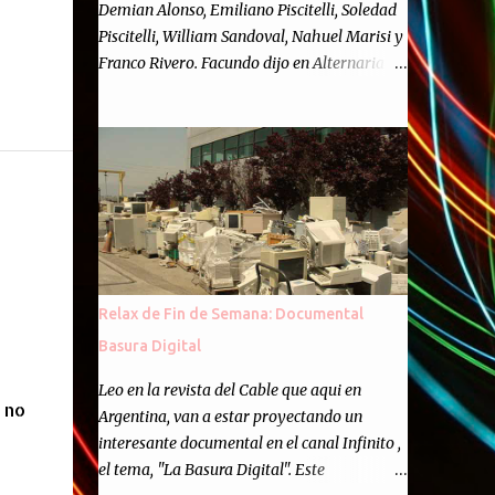
Demian Alonso, Emiliano Piscitelli, Soledad
Piscitelli, William Sandoval, Nahuel Marisi y
Franco Rivero. Facundo dijo en Alternaria :
Finalmente, hemos llegado a los cincuenta
episodios de Alternaria Semanario.
Cincuenta ocasiones para ponernos en
contacto con ustedes y contarles las noticias
de tecnología más importantes, desde
nuestra propia óptica: un punto de vista
independiente e informal.Para festejarlo, se
nos ocurrió que estemos todos juntos; y
cuando digo "todos" me refiero a toda la
Relax de Fin de Semana: Documental
gente que alguna vez participó en el
Basura Digital
semanario como panelista, y a ustedes. Por
eso se nos ocurrió la idea de emitir video en
Leo en la revista del Cable que aqui en
 no
vivo. La tarea no fué facil, hubo que
Argentina, van a estar proyectando un
coordinar horarios, preparar el estudio,
interesante documental en el canal Infinito ,
configurar muchos programejos y hacer
el tema, "La Basura Digital". Este
muchas pruebas. ¿El resultado? Totalmente