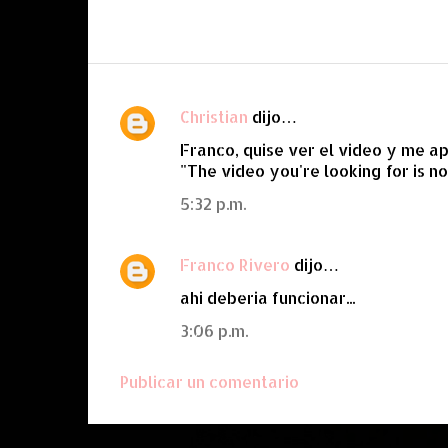
Christian
dijo…
C
Franco, quise ver el video y me a
o
"The video you're looking for is n
m
5:32 p.m.
e
n
Franco Rivero
dijo…
t
a
ahi deberia funcionar...
r
3:06 p.m.
i
o
Publicar un comentario
s