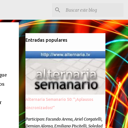
Entradas populares
que
os
Alternaria Semanario 50: "¡Aplausos
r
sincronizados!"
Participan: Facundo Arena, Ariel Corgatelli,
Demian Alonso, Emiliano Piscitelli, Soledad