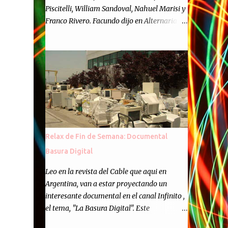
Piscitelli, William Sandoval, Nahuel Marisi y
Franco Rivero. Facundo dijo en Alternaria :
Finalmente, hemos llegado a los cincuenta
episodios de Alternaria Semanario.
Cincuenta ocasiones para ponernos en
contacto con ustedes y contarles las noticias
de tecnología más importantes, desde
nuestra propia óptica: un punto de vista
independiente e informal.Para festejarlo, se
nos ocurrió que estemos todos juntos; y
cuando digo "todos" me refiero a toda la
Relax de Fin de Semana: Documental
gente que alguna vez participó en el
Basura Digital
semanario como panelista, y a ustedes. Por
eso se nos ocurrió la idea de emitir video en
Leo en la revista del Cable que aqui en
vivo. La tarea no fué facil, hubo que
Argentina, van a estar proyectando un
coordinar horarios, preparar el estudio,
interesante documental en el canal Infinito ,
configurar muchos programejos y hacer
el tema, "La Basura Digital". Este
muchas pruebas. ¿El resultado? Totalmente
documental expondra como los desechos