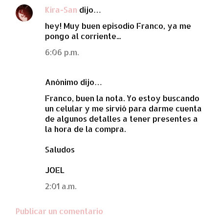
Kira-San
dijo…
C
hey! Muy buen episodio Franco, ya me
o
pongo al corriente...
m
6:06 p.m.
e
n
Anónimo dijo…
t
a
Franco, buen la nota. Yo estoy buscando
un celular y me sirvió para darme cuenta
r
de algunos detalles a tener presentes a
i
la hora de la compra.
o
Saludos
s
JOEL
2:01 a.m.
Publicar un comentario