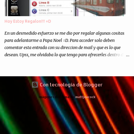
que los comentarios los dejo en sus manos...
Hoy Estoy Regalon!!! =D
En un desmedido esfuerzo se me dio por regalar algunas cositas
para adelantarme a Papa Noel =D. Para acceder solo deben
comentar esta entrada con su direccion de mail y que es lo que
desean. Upss, me olvidaba lo que tengo para ofrecerles dentro de
mis arcas: * Codigos de Descarga Gratuitas para la aplicacion para
Iphone y Ipod Touch "Subte y Algo Mas" (Tengo 5) (*): Gentileza
del Sr. Angel Traversi de AMT Desarrollos * 7 Invitaciones para
Google Wave , si bien ya son muchas las que estan dando vueltas,
Con tecnología de Blogger
nunca estan de mas. (*) Sobre Subtes y Algo Mas : La forma más
Imágenes del tema de
mattjeacock
fácil de conocer el Subte de la Ciudad de Buenos Aires Sabias que
en el Subte de Buenos Aires hay murales de artistas de renombre
internacional? Necesitas dinero ? Sabes cuáles estaciones tienen
cajeros automáticos? Necesitas conocer las estaciones que
disponen de ascensores o escaleras mecánicas? Y los horarios de
los trenes ? Cada línea tiene los suyos… podes saber cuándo abre y