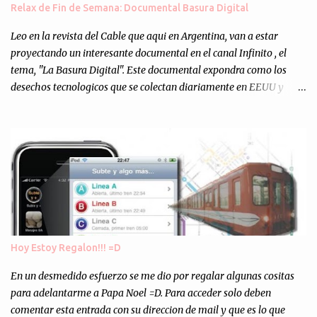
muchos programejos y hacer muchas pruebas. ¿El resultado?
Relax de Fin de Semana: Documental Basura Digital
Totalmente inesperado. Mas de 200 personas en vivo
escuchándonos y viendo como grabamos el semanario es, para mi
Leo en la revista del Cable que aqui en Argentina, van a estar
personalmente, un éxito y un logro sin precedentes. Sinceram...
proyectando un interesante documental en el canal Infinito , el
tema, "La Basura Digital". Este documental expondra como los
desechos tecnologicos que se colectan diariamente en EEUU y
Europa son enviados a paises subdesarrollados, para llevar a cabo
los "supuestos" procesos de "Reciclaje" (enterramos todo y chau).
Asi, todos los residuos sonincinerados produciendo lo que los
ambientalistas llaman "La Pesadilla de la Edad Cibernetica". La
transmision es el Domingo 2 de diciembre a las 21:00 hs. Me
parecio muy interesante, no creo que lo pueda ver por la hora, asi
que los comentarios los dejo en sus manos...
Hoy Estoy Regalon!!! =D
En un desmedido esfuerzo se me dio por regalar algunas cositas
para adelantarme a Papa Noel =D. Para acceder solo deben
comentar esta entrada con su direccion de mail y que es lo que