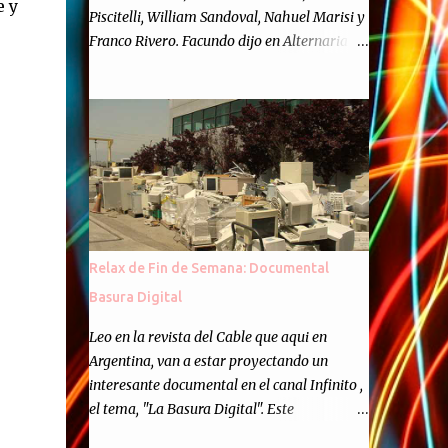
e y
Piscitelli, William Sandoval, Nahuel Marisi y
Franco Rivero. Facundo dijo en Alternaria :
Finalmente, hemos llegado a los cincuenta
episodios de Alternaria Semanario.
Cincuenta ocasiones para ponernos en
contacto con ustedes y contarles las noticias
de tecnología más importantes, desde
nuestra propia óptica: un punto de vista
independiente e informal.Para festejarlo, se
nos ocurrió que estemos todos juntos; y
cuando digo "todos" me refiero a toda la
Relax de Fin de Semana: Documental
gente que alguna vez participó en el
Basura Digital
semanario como panelista, y a ustedes. Por
eso se nos ocurrió la idea de emitir video en
Leo en la revista del Cable que aqui en
vivo. La tarea no fué facil, hubo que
Argentina, van a estar proyectando un
coordinar horarios, preparar el estudio,
interesante documental en el canal Infinito ,
configurar muchos programejos y hacer
el tema, "La Basura Digital". Este
muchas pruebas. ¿El resultado? Totalmente
documental expondra como los desechos