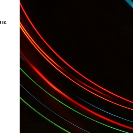
Desarrollos * 7 Invitaciones para Google
Wave , si bien ya son muchas las que estan
dando vueltas, nunca estan de mas. (*)
esa
Sobre Subtes y Algo Mas : La forma más
fácil de conocer el Subte de la Ciudad de
Buenos Aires Sabias que en el Subte de
Buenos Aires hay murales de artistas de
renombre internacional? Necesitas dinero ?
Sabes cuáles estaciones tienen cajeros
automáticos? Necesitas conocer las
estaciones que disponen de ascensores o
escaleras mecánicas? Y los horarios de los
trenes ? Cada línea tiene los suyos… podes
saber cuándo abre y a qué hora cierra cada
una de e...