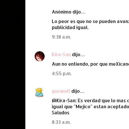
o
s
Anónimo dijo…
Lo peor es que no se pueden avanz
publicidad igual.
9:38 a.m.
Kira-San
dijo…
Aun no entiendo, por que meXican
4:55 p.m.
guswolf
dijo…
@Kira-San: Es verdad que lo mas c
igual que "Mejico" estan aceptado
Saludos
8:33 a.m.