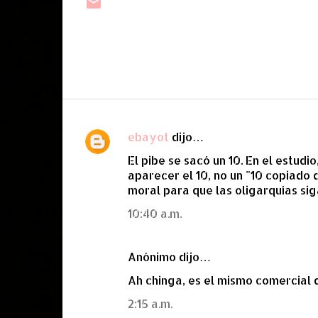
ebayot
dijo…
C
El pibe se sacó un 10. En el estudi
o
aparecer el 10, no un "10 copiado 
m
moral para que las oligarquías si
e
10:40 a.m.
n
t
Anónimo dijo…
a
Ah chinga, es el mismo comercial 
r
i
2:15 a.m.