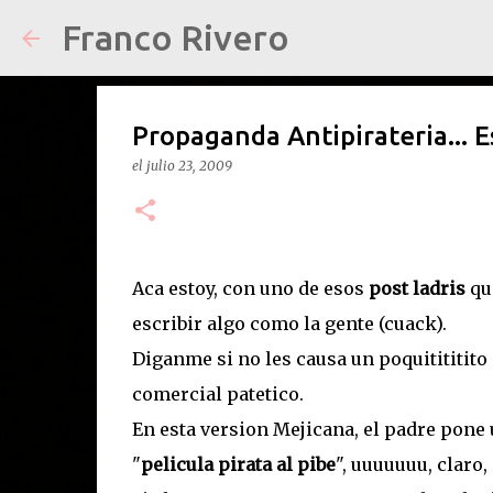
Franco Rivero
Propaganda Antipirateria... 
el
julio 23, 2009
Aca estoy, con uno de esos
post ladris
que
escribir algo como la gente (cuack).
Diganme si no les causa un poquitititito 
comercial patetico.
En esta version Mejicana, el padre pone 
"
pelicula pirata al pibe
", uuuuuuu, claro