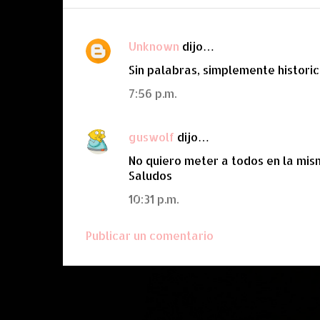
Unknown
dijo…
C
Sin palabras, simplemente historic
o
m
7:56 p.m.
e
n
guswolf
dijo…
t
No quiero meter a todos en la mism
a
Saludos
r
10:31 p.m.
i
o
Publicar un comentario
s