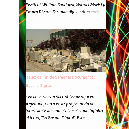
Piscitelli, William Sandoval, Nahuel Marisi y
Franco Rivero. Facundo dijo en Alternaria :
Finalmente, hemos llegado a los cincuenta
episodios de Alternaria Semanario.
Cincuenta ocasiones para ponernos en
contacto con ustedes y contarles las noticias
de tecnología más importantes, desde
nuestra propia óptica: un punto de vista
independiente e informal.Para festejarlo, se
nos ocurrió que estemos todos juntos; y
cuando digo "todos" me refiero a toda la
Relax de Fin de Semana: Documental
gente que alguna vez participó en el
Basura Digital
semanario como panelista, y a ustedes. Por
eso se nos ocurrió la idea de emitir video en
Leo en la revista del Cable que aqui en
vivo. La tarea no fué facil, hubo que
Argentina, van a estar proyectando un
coordinar horarios, preparar el estudio,
interesante documental en el canal Infinito ,
configurar muchos programejos y hacer
el tema, "La Basura Digital". Este
muchas pruebas. ¿El resultado? Totalmente
documental expondra como los desechos