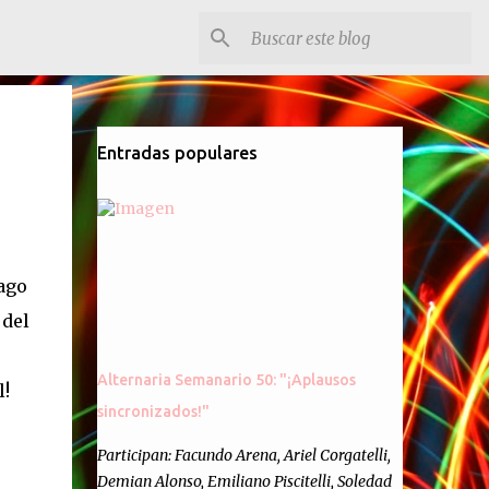
Entradas populares
ago
 del
Alternaria Semanario 50: "¡Aplausos
l!
sincronizados!"
Participan: Facundo Arena, Ariel Corgatelli,
Demian Alonso, Emiliano Piscitelli, Soledad