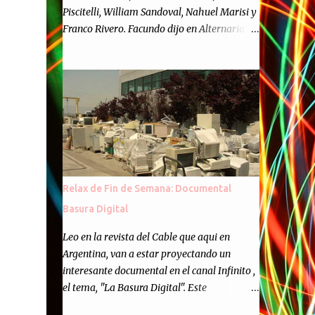
Piscitelli, William Sandoval, Nahuel Marisi y
Franco Rivero. Facundo dijo en Alternaria :
Finalmente, hemos llegado a los cincuenta
episodios de Alternaria Semanario.
Cincuenta ocasiones para ponernos en
contacto con ustedes y contarles las noticias
de tecnología más importantes, desde
nuestra propia óptica: un punto de vista
independiente e informal.Para festejarlo, se
nos ocurrió que estemos todos juntos; y
cuando digo "todos" me refiero a toda la
Relax de Fin de Semana: Documental
gente que alguna vez participó en el
Basura Digital
semanario como panelista, y a ustedes. Por
eso se nos ocurrió la idea de emitir video en
Leo en la revista del Cable que aqui en
vivo. La tarea no fué facil, hubo que
Argentina, van a estar proyectando un
coordinar horarios, preparar el estudio,
interesante documental en el canal Infinito ,
configurar muchos programejos y hacer
el tema, "La Basura Digital". Este
muchas pruebas. ¿El resultado? Totalmente
documental expondra como los desechos