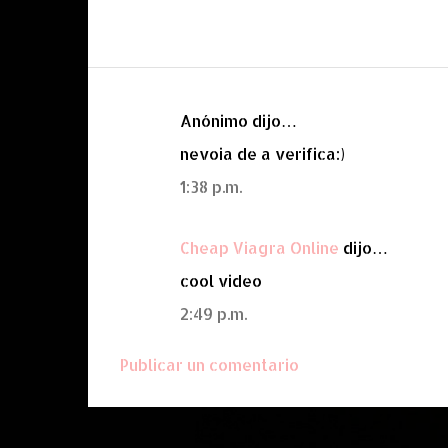
Anónimo dijo…
C
nevoia de a verifica:)
o
m
1:38 p.m.
e
n
Cheap Viagra Online
dijo…
t
cool video
a
2:49 p.m.
r
i
Publicar un comentario
o
s