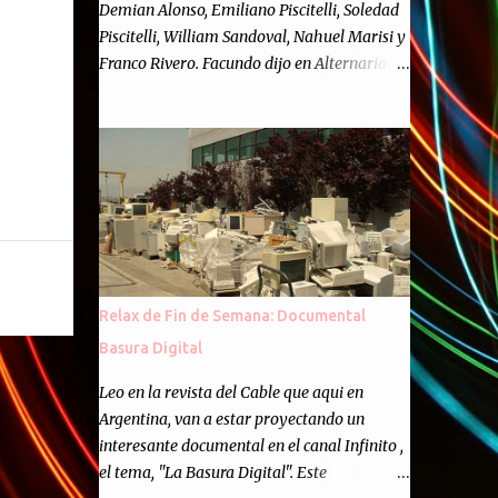
Demian Alonso, Emiliano Piscitelli, Soledad
Piscitelli, William Sandoval, Nahuel Marisi y
Franco Rivero. Facundo dijo en Alternaria :
Finalmente, hemos llegado a los cincuenta
episodios de Alternaria Semanario.
Cincuenta ocasiones para ponernos en
contacto con ustedes y contarles las noticias
de tecnología más importantes, desde
nuestra propia óptica: un punto de vista
independiente e informal.Para festejarlo, se
nos ocurrió que estemos todos juntos; y
cuando digo "todos" me refiero a toda la
Relax de Fin de Semana: Documental
gente que alguna vez participó en el
Basura Digital
semanario como panelista, y a ustedes. Por
eso se nos ocurrió la idea de emitir video en
Leo en la revista del Cable que aqui en
vivo. La tarea no fué facil, hubo que
Argentina, van a estar proyectando un
coordinar horarios, preparar el estudio,
interesante documental en el canal Infinito ,
configurar muchos programejos y hacer
el tema, "La Basura Digital". Este
muchas pruebas. ¿El resultado? Totalmente