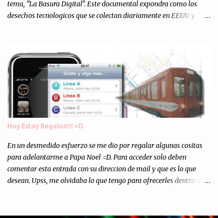
tema, "La Basura Digital". Este documental expondra como los
desechos tecnologicos que se colectan diariamente en EEUU y
Europa son enviados a paises subdesarrollados, para llevar a cabo
los "supuestos" procesos de "Reciclaje" (enterramos todo y chau).
Asi, todos los residuos sonincinerados produciendo lo que los
ambientalistas llaman "La Pesadilla de la Edad Cibernetica". La
transmision es el Domingo 2 de diciembre a las 21:00 hs. Me
parecio muy interesante, no creo que lo pueda ver por la hora, asi
que los comentarios los dejo en sus manos...
Hoy Estoy Regalon!!! =D
En un desmedido esfuerzo se me dio por regalar algunas cositas
para adelantarme a Papa Noel =D. Para acceder solo deben
comentar esta entrada con su direccion de mail y que es lo que
desean. Upss, me olvidaba lo que tengo para ofrecerles dentro de
mis arcas: * Codigos de Descarga Gratuitas para la aplicacion para
Iphone y Ipod Touch "Subte y Algo Mas" (Tengo 5) (*): Gentileza
del Sr. Angel Traversi de AMT Desarrollos * 7 Invitaciones para