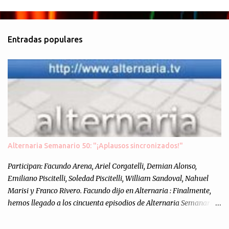
C
o
m
Entradas populares
e
n
t
a
r
i
o
s
Alternaria Semanario 50: "¡Aplausos sincronizados!"
Participan: Facundo Arena, Ariel Corgatelli, Demian Alonso,
Emiliano Piscitelli, Soledad Piscitelli, William Sandoval, Nahuel
Marisi y Franco Rivero. Facundo dijo en Alternaria : Finalmente,
hemos llegado a los cincuenta episodios de Alternaria Semanario.
Cincuenta ocasiones para ponernos en contacto con ustedes y
contarles las noticias de tecnología más importantes, desde