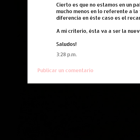
e
Cierto es que no estamos en un paí
mucho menos en lo referente a la 
n
diferencia en éste caso es el rec
t
a
A mi criterio, ésta va a ser la nu
r
Saludos!
i
3:28 p.m.
o
s
Publicar un comentario