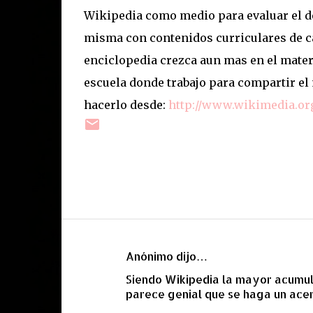
Wikipedia
como medio para evaluar el 
misma con contenidos curriculares de ca
enciclopedia crezca aun mas en el materi
escuela donde trabajo para compartir el
hacerlo desde:
http://www.wikimedia.org
Anónimo dijo…
C
Siendo Wikipedia la mayor acumula
o
parece genial que se haga un ace
m