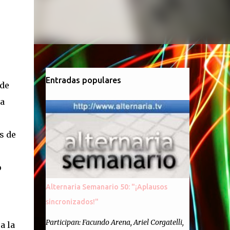
Entradas populares
de
ra
s de
o
Alternaria Semanario 50: "¡Aplausos
sincronizados!"
Participan: Facundo Arena, Ariel Corgatelli,
 a
la