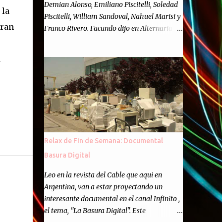
Demian Alonso, Emiliano Piscitelli, Soledad
 la
Piscitelli, William Sandoval, Nahuel Marisi y
gran
Franco Rivero. Facundo dijo en Alternaria :
Finalmente, hemos llegado a los cincuenta
episodios de Alternaria Semanario.
n
Cincuenta ocasiones para ponernos en
contacto con ustedes y contarles las noticias
de tecnología más importantes, desde
nuestra propia óptica: un punto de vista
independiente e informal.Para festejarlo, se
nos ocurrió que estemos todos juntos; y
cuando digo "todos" me refiero a toda la
Relax de Fin de Semana: Documental
gente que alguna vez participó en el
Basura Digital
semanario como panelista, y a ustedes. Por
eso se nos ocurrió la idea de emitir video en
Leo en la revista del Cable que aqui en
vivo. La tarea no fué facil, hubo que
Argentina, van a estar proyectando un
coordinar horarios, preparar el estudio,
interesante documental en el canal Infinito ,
configurar muchos programejos y hacer
el tema, "La Basura Digital". Este
muchas pruebas. ¿El resultado? Totalmente