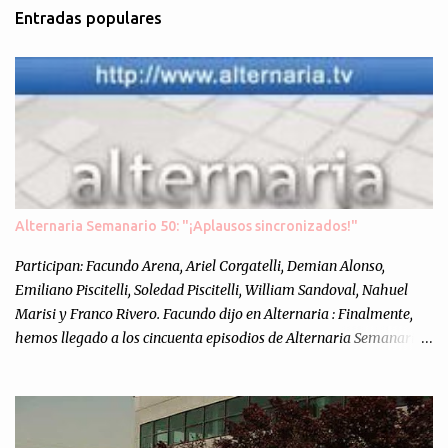
Entradas populares
e
n
t
a
r
i
o
s
Alternaria Semanario 50: "¡Aplausos sincronizados!"
Participan: Facundo Arena, Ariel Corgatelli, Demian Alonso,
Emiliano Piscitelli, Soledad Piscitelli, William Sandoval, Nahuel
Marisi y Franco Rivero. Facundo dijo en Alternaria : Finalmente,
hemos llegado a los cincuenta episodios de Alternaria Semanario.
Cincuenta ocasiones para ponernos en contacto con ustedes y
contarles las noticias de tecnología más importantes, desde
nuestra propia óptica: un punto de vista independiente e
informal.Para festejarlo, se nos ocurrió que estemos todos juntos; y