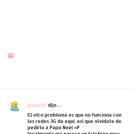
guswolf
dijo…
C
El otro problema es que no funciona con
o
las redes 3G de aqui, asi que olvidate de
m
pedirlo a Papa Noel =P
e
Igualmente me parece un telefono muy