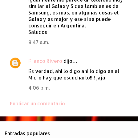
similar al Galaxy S que tambien es de
n
Samsung, es mas, en algunas cosas el
t
Galaxy es mejor y ese si se puede
a
conseguir en Argentina.
Saludos
r
i
9:47 a.m.
o
s
Franco Rivero
dijo…
Es verdad, ahi lo digo ahi lo digo en el
Micro hay que escucharlo!!!! jaja
4:06 p.m.
Publicar un comentario
Entradas populares