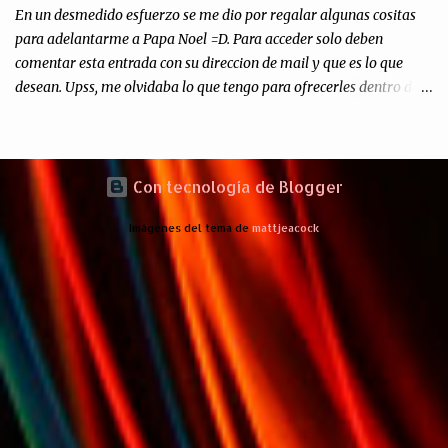
En un desmedido esfuerzo se me dio por regalar algunas cositas
para adelantarme a Papa Noel =D. Para acceder solo deben
comentar esta entrada con su direccion de mail y que es lo que
desean. Upss, me olvidaba lo que tengo para ofrecerles dentro de
mis arcas: * Codigos de Descarga Gratuitas para la aplicacion para
Iphone y Ipod Touch "Subte y Algo Mas" (Tengo 5) (*): Gentileza
del Sr. Angel Traversi de AMT Desarrollos * 7 Invitaciones para
Google Wave , si bien ya son muchas las que estan dando vueltas,
Con tecnología de Blogger
nunca estan de mas. (*) Sobre Subtes y Algo Mas : La forma más
Imágenes del tema de
mattjeacock
fácil de conocer el Subte de la Ciudad de Buenos Aires Sabias que
en el Subte de Buenos Aires hay murales de artistas de renombre
internacional? Necesitas dinero ? Sabes cuáles estaciones tienen
cajeros automáticos? Necesitas conocer las estaciones que
disponen de ascensores o escaleras mecánicas? Y los horarios de
los trenes ? Cada línea tiene los suyos… podes saber cuándo abre y
a qué hora cierra cada una de e...