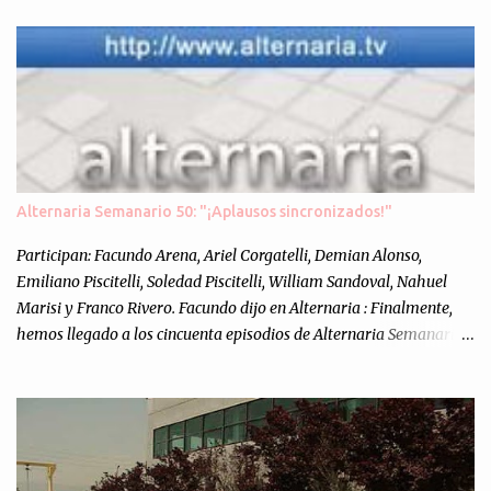
Alternaria Semanario 50: "¡Aplausos sincronizados!"
Participan: Facundo Arena, Ariel Corgatelli, Demian Alonso,
Emiliano Piscitelli, Soledad Piscitelli, William Sandoval, Nahuel
Marisi y Franco Rivero. Facundo dijo en Alternaria : Finalmente,
hemos llegado a los cincuenta episodios de Alternaria Semanario.
Cincuenta ocasiones para ponernos en contacto con ustedes y
contarles las noticias de tecnología más importantes, desde
nuestra propia óptica: un punto de vista independiente e
informal.Para festejarlo, se nos ocurrió que estemos todos juntos; y
cuando digo "todos" me refiero a toda la gente que alguna vez