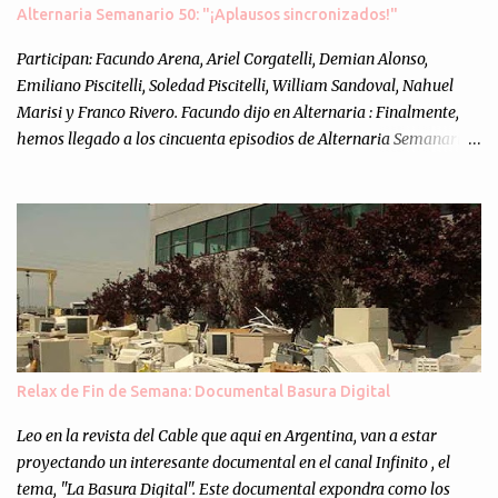
s
Alternaria Semanario 50: "¡Aplausos sincronizados!"
Participan: Facundo Arena, Ariel Corgatelli, Demian Alonso,
Emiliano Piscitelli, Soledad Piscitelli, William Sandoval, Nahuel
Marisi y Franco Rivero. Facundo dijo en Alternaria : Finalmente,
hemos llegado a los cincuenta episodios de Alternaria Semanario.
Cincuenta ocasiones para ponernos en contacto con ustedes y
contarles las noticias de tecnología más importantes, desde
nuestra propia óptica: un punto de vista independiente e
informal.Para festejarlo, se nos ocurrió que estemos todos juntos; y
cuando digo "todos" me refiero a toda la gente que alguna vez
participó en el semanario como panelista, y a ustedes. Por eso se
nos ocurrió la idea de emitir video en vivo. La tarea no fué facil,
hubo que coordinar horarios, preparar el estudio, configurar
muchos programejos y hacer muchas pruebas. ¿El resultado?
Relax de Fin de Semana: Documental Basura Digital
Totalmente inesperado. Mas de 200 personas en vivo
escuchándonos y viendo como grabamos el semanario es, para mi
Leo en la revista del Cable que aqui en Argentina, van a estar
personalmente, un éxito y un logro sin precedentes. Sinceram...
proyectando un interesante documental en el canal Infinito , el
tema, "La Basura Digital". Este documental expondra como los