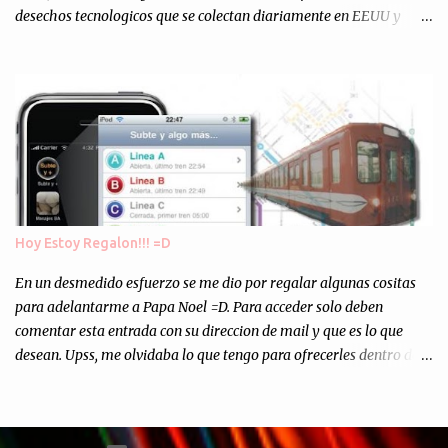
desechos tecnologicos que se colectan diariamente en EEUU y
Europa son enviados a paises subdesarrollados, para llevar a cabo
los "supuestos" procesos de "Reciclaje" (enterramos todo y chau).
Asi, todos los residuos sonincinerados produciendo lo que los
ambientalistas llaman "La Pesadilla de la Edad Cibernetica". La
transmision es el Domingo 2 de diciembre a las 21:00 hs. Me
parecio muy interesante, no creo que lo pueda ver por la hora, asi
que los comentarios los dejo en sus manos...
Hoy Estoy Regalon!!! =D
En un desmedido esfuerzo se me dio por regalar algunas cositas
para adelantarme a Papa Noel =D. Para acceder solo deben
comentar esta entrada con su direccion de mail y que es lo que
desean. Upss, me olvidaba lo que tengo para ofrecerles dentro de
mis arcas: * Codigos de Descarga Gratuitas para la aplicacion para
Iphone y Ipod Touch "Subte y Algo Mas" (Tengo 5) (*): Gentileza
del Sr. Angel Traversi de AMT Desarrollos * 7 Invitaciones para