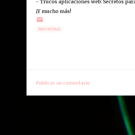
- Trucos aplicaciones web: Secretos para
¡Y mucho más!
REVISTAS
Publicar un comentario
C
o
m
e
n
t