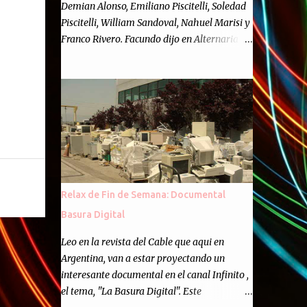
Demian Alonso, Emiliano Piscitelli, Soledad
Piscitelli, William Sandoval, Nahuel Marisi y
Franco Rivero. Facundo dijo en Alternaria :
Finalmente, hemos llegado a los cincuenta
episodios de Alternaria Semanario.
Cincuenta ocasiones para ponernos en
contacto con ustedes y contarles las noticias
de tecnología más importantes, desde
nuestra propia óptica: un punto de vista
independiente e informal.Para festejarlo, se
nos ocurrió que estemos todos juntos; y
cuando digo "todos" me refiero a toda la
Relax de Fin de Semana: Documental
gente que alguna vez participó en el
Basura Digital
semanario como panelista, y a ustedes. Por
eso se nos ocurrió la idea de emitir video en
Leo en la revista del Cable que aqui en
vivo. La tarea no fué facil, hubo que
Argentina, van a estar proyectando un
coordinar horarios, preparar el estudio,
interesante documental en el canal Infinito ,
configurar muchos programejos y hacer
el tema, "La Basura Digital". Este
muchas pruebas. ¿El resultado? Totalmente