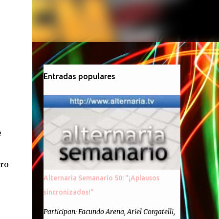
Entradas populares
e
cro
Alternaria Semanario 50: "¡Aplausos
sincronizados!"
Participan: Facundo Arena, Ariel Corgatelli,