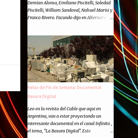
Demian Alonso, Emiliano Piscitelli, Soledad
Piscitelli, William Sandoval, Nahuel Marisi y
Franco Rivero. Facundo dijo en Alternaria :
Finalmente, hemos llegado a los cincuenta
episodios de Alternaria Semanario.
Cincuenta ocasiones para ponernos en
contacto con ustedes y contarles las noticias
de tecnología más importantes, desde
nuestra propia óptica: un punto de vista
independiente e informal.Para festejarlo, se
nos ocurrió que estemos todos juntos; y
cuando digo "todos" me refiero a toda la
Relax de Fin de Semana: Documental
gente que alguna vez participó en el
Basura Digital
semanario como panelista, y a ustedes. Por
eso se nos ocurrió la idea de emitir video en
Leo en la revista del Cable que aqui en
vivo. La tarea no fué facil, hubo que
Argentina, van a estar proyectando un
coordinar horarios, preparar el estudio,
interesante documental en el canal Infinito ,
configurar muchos programejos y hacer
el tema, "La Basura Digital". Este
muchas pruebas. ¿El resultado? Totalmente