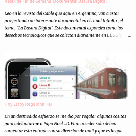
Relax de Fin de Semana: Documental Basura Digital
Totalmente inesperado. Mas de 200 personas en vivo
escuchándonos y viendo como grabamos el semanario es, para mi
Leo en la revista del Cable que aqui en Argentina, van a estar
personalmente, un éxito y un logro sin precedentes. Sinceram...
proyectando un interesante documental en el canal Infinito , el
tema, "La Basura Digital". Este documental expondra como los
desechos tecnologicos que se colectan diariamente en EEUU y
Europa son enviados a paises subdesarrollados, para llevar a cabo
los "supuestos" procesos de "Reciclaje" (enterramos todo y chau).
Asi, todos los residuos sonincinerados produciendo lo que los
ambientalistas llaman "La Pesadilla de la Edad Cibernetica". La
transmision es el Domingo 2 de diciembre a las 21:00 hs. Me
parecio muy interesante, no creo que lo pueda ver por la hora, asi
que los comentarios los dejo en sus manos...
Hoy Estoy Regalon!!! =D
En un desmedido esfuerzo se me dio por regalar algunas cositas
para adelantarme a Papa Noel =D. Para acceder solo deben
comentar esta entrada con su direccion de mail y que es lo que