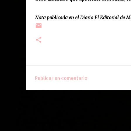
Nota publicada en el Diario El Editorial de 
Publicar un comentario
C
o
m
e
n
t