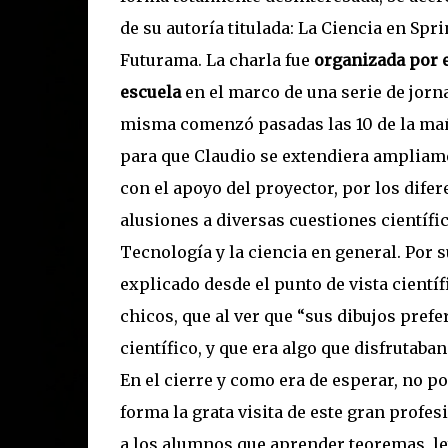
de su autoría titulada: La Ciencia en Spr
Futurama. La charla fue
organizada por e
escuela
en el marco de una serie de jorna
misma comenzó pasadas las 10 de la mañ
para que Claudio se extendiera ampliame
con el apoyo del proyector, por los dif
alusiones a diversas cuestiones científic
Tecnología y la ciencia en general. Por
explicado desde el punto de vista científ
chicos, que al ver que “sus dibujos pref
científico, y que era algo que disfrutaba
En el cierre y como era de esperar, no p
forma la grata visita de este gran profe
a los alumnos que aprender teoremas, ley