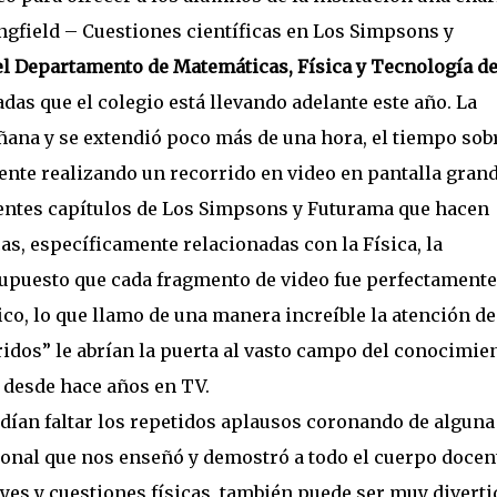
ingfield – Cuestiones científicas en Los Simpsons y
l Departamento de Matemáticas, Física y Tecnología de
das que el colegio está llevando adelante este año. La
ana y se extendió poco más de una hora, el tiempo sob
nte realizando un recorrido en video en pantalla grand
erentes capítulos de Los Simpsons y Futurama que hacen
as, específicamente relacionadas con la Física, la
 supuesto que cada fragmento de video fue perfectamente
ico, lo que llamo de una manera increíble la atención de
eridos” le abrían la puerta al vasto campo del conocimie
n desde hace años en TV.
odían faltar los repetidos aplausos coronando de alguna
sional que nos enseñó y demostró a todo el cuerpo docen
es y cuestiones físicas, también puede ser muy diverti