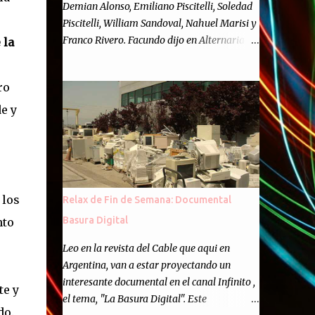
Demian Alonso, Emiliano Piscitelli, Soledad
Piscitelli, William Sandoval, Nahuel Marisi y
Franco Rivero. Facundo dijo en Alternaria :
 la
Finalmente, hemos llegado a los cincuenta
episodios de Alternaria Semanario.
ro
Cincuenta ocasiones para ponernos en
contacto con ustedes y contarles las noticias
e y
de tecnología más importantes, desde
nuestra propia óptica: un punto de vista
independiente e informal.Para festejarlo, se
nos ocurrió que estemos todos juntos; y
cuando digo "todos" me refiero a toda la
 los
Relax de Fin de Semana: Documental
gente que alguna vez participó en el
Basura Digital
nto
semanario como panelista, y a ustedes. Por
eso se nos ocurrió la idea de emitir video en
Leo en la revista del Cable que aqui en
vivo. La tarea no fué facil, hubo que
Argentina, van a estar proyectando un
coordinar horarios, preparar el estudio,
interesante documental en el canal Infinito ,
te y
configurar muchos programejos y hacer
el tema, "La Basura Digital". Este
muchas pruebas. ¿El resultado? Totalmente
do.